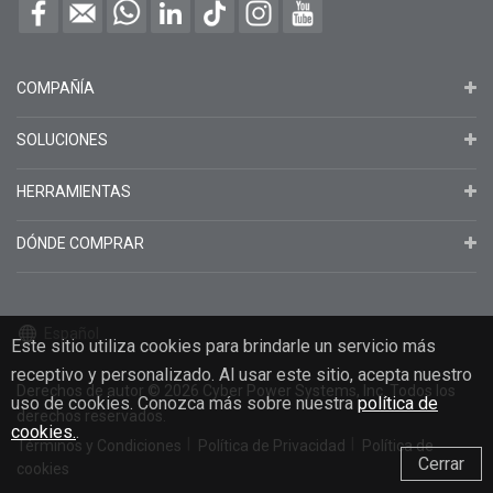
COMPAÑÍA
SOLUCIONES
HERRAMIENTAS
DÓNDE COMPRAR
Español
Este sitio utiliza cookies para brindarle un servicio más
receptivo y personalizado. Al usar este sitio, acepta nuestro
Derechos de autor
© 2026
Cyber Power Systems, Inc. Todos los
uso de cookies. Conozca más sobre nuestra
política de
derechos reservados.
cookies.
.
Términos y Condiciones
Política de Privacidad
Política de
Cerrar
cookies