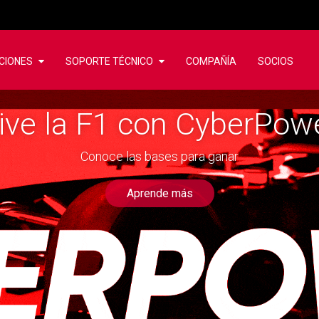
CIONES
SOPORTE TÉCNICO
COMPAÑÍA
SOCIOS
sí vivimos CyberTrip 20
Vive la F1 con CyberPowe
Revive el viaje con nosotros
Conoce las bases para ganar
Aprende más
Aprende más