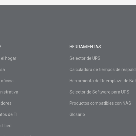
S
HERRAMIENTAS
 el hogar
Selector de UPS
asa
Calculadora de tiempos de respal
 oficina
Herramienta de Reemplazo de Bat
nistrativa
Selector de Software para UPS
idores
Productos compatibles con NAS
tos de TI
Glosario
d-tied