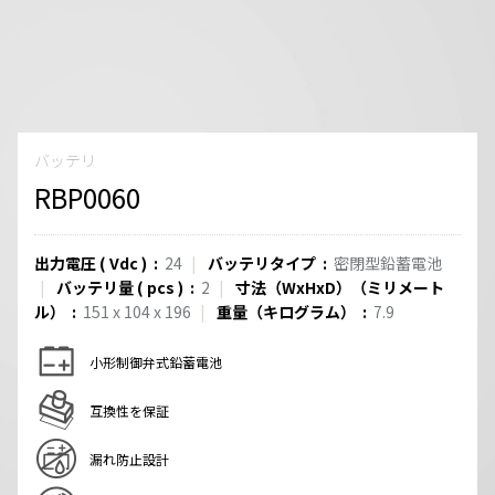
バッテリ
RBP0060
出力電圧
(
Vdc
)
24
バッテリタイプ
密閉型鉛蓄電池
バッテリ量
(
pcs
)
2
寸法（WxHxD）（ミリメート
ル）
151 x 104 x 196
重量（キログラム）
7.9
小形制御弁式鉛蓄電池
互換性を保証
漏れ防止設計