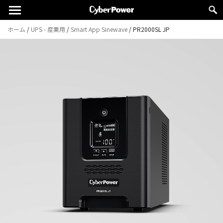
ホーム
/
UPS - 産業用
/
Smart App Sinewave
/
PR2000SL JP