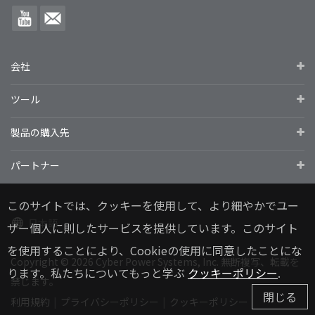
会社
ツール
製品の購入先
パートナー
このサイトでは、クッキーを使用して、より細やかでユー
日本語
ザー個人に則したサービスを提供しています。このサイト
を使用することにより、Cookieの使用に同意したことにな
Copyright
© 2026
Cyber Power Systems, Inc. 無断複写、転載を
ります。私たちについてもっと学ぶ
クッキーポリシー
.
禁じます。
閉じる
利用規約
プライバシーポリシー
クッキーポリシー