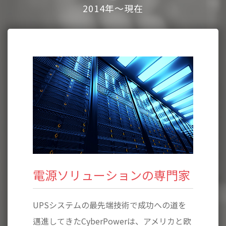
2014年～現在
専門家
電源ソリューションの専門家
電源
への道を
UPSシステムの最先端技術で成功への道を
UPSシ
メリカと欧
邁進してきたCyberPowerは、アメリカと欧
邁進して