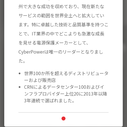
在新たな
州で大きな成功を収めており、現在新たな
州で大き
大してい
サービスの範囲を世界全土へと拡大してい
サービス
準を持つこ
ます。特に卓越した技術と品質基準を持つこ
ます。特
激な成長
とで、IT業界の中でどこよりも急激な成長
とで、I
、
を見せる電源保護メーカーとして、
を見せる
なりまし
CyberPowerは唯一のリーダーとなりまし
Cyber
た。
た。
リビュータ
世界100か所を超えるディストリビュータ
世界1
ーおよび販売店
ーお
およびイ
CRNによるデータセンター100およびイ
CRN
13年以降
ンフラプロバイダー上位20に2013年以降
ンフラ
3年連続で選ばれました。
3年