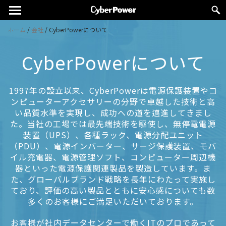
ホーム
/
会社
/
CyberPowerについて
CyberPowerについて
1997年の設立以来、CyberPowerは電源保護装置やコ
ンピューターアクセサリーの分野で卓越した技術と高
い品質水準を実現し、成功への道を邁進してきまし
た。当社の工場では最先端技術を駆使し、無停電電源
装置（UPS）、各種ラック、電源分配ユニット
（PDU）、電源インバーター、サージ保護装置、モバ
イル充電器、電源管理ソフト、コンピューター周辺機
器といった電源保護関連製品を製造しています。ま
た、グローバルブランド戦略を長年にわたって実施し
ており、評価の高い製品とともに安心感についても数
多くのお客様にご満足いただいております。
お客様が社内データセンターで働くITのプロであって