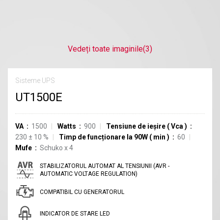
Vedeți toate imaginile
(3)
Sisteme UPS
UT1500E
VA
1500
Watts
900
Tensiune de ieșire
(
Vca
)
230
±
10
%
Timp de funcționare la 90W
(
min
)
60
Mufe
Schuko
x
4
STABILIZATORUL AUTOMAT AL TENSIUNII (AVR -
AUTOMATIC VOLTAGE REGULATION)
COMPATIBIL CU GENERATORUL
INDICATOR DE STARE LED