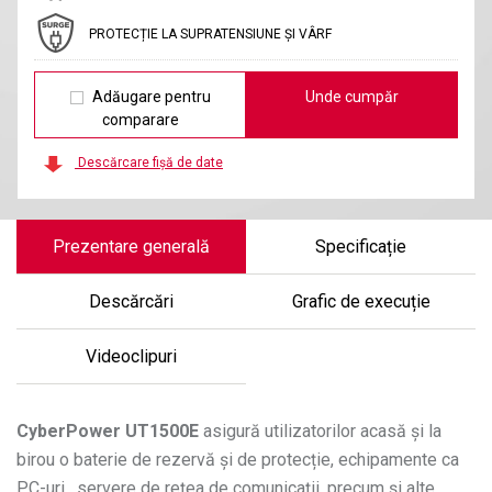
PROTECȚIE LA SUPRATENSIUNE ȘI VÂRF
Adăugare pentru
Unde cumpăr
comparare
Descărcare fișă de date
Prezentare generală
Specificație
Descărcări
Grafic de execuție
Videoclipuri
CyberPower
UT1500E
asigură utilizatorilor acasă și la
birou o baterie de rezervă și de protecție, echipamente ca
PC-uri , servere de rețea de comunicații, precum și alte