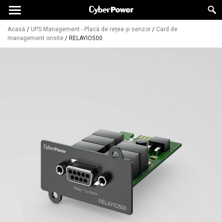
Acasă
/
UPS Management - Placă de rețea și senzor
/
Card de
management onsite
/
RELAYIO500