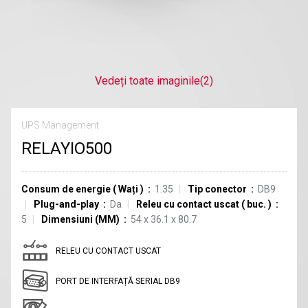
Vedeți toate imaginile
(2)
UPS Management
RELAYIO500
Consum de energie
(
Wați
)
1.35
Tip conector
DB9
Plug-and-play
Da
Releu cu contact uscat
(
buc.
)
5
Dimensiuni (MM)
54 x 36.1 x 80.7
RELEU CU CONTACT USCAT
PORT DE INTERFAȚĂ SERIAL DB9