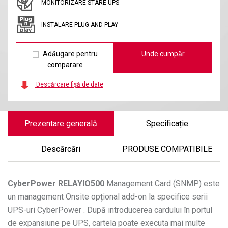
MONITORIZARE STARE UPS
INSTALARE PLUG-AND-PLAY
Adăugare pentru
Unde cumpăr
comparare
Descărcare fișă de date
Prezentare generală
Specificație
Descărcări
PRODUSE COMPATIBILE
CyberPower
RELAYIO500
Management Card (SNMP) este
un management Onsite opțional add-on la specifice serii
UPS-uri CyberPower . După introducerea cardului în portul
de expansiune pe UPS, cartela poate executa mai multe