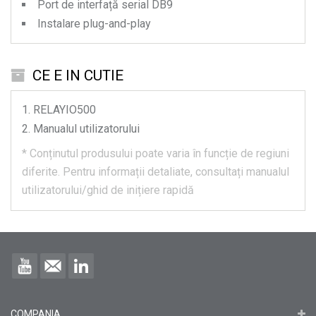
Port de interfață serial DB9
Instalare plug-and-play
CE E IN CUTIE
RELAYIO500
Manualul utilizatorului
*
Conținutul produsului poate varia în funcție de regiuni
diferite.
Pentru informații detaliate, consultați manualul
utilizatorului/ghid de inițiere rapidă
COMPANIA