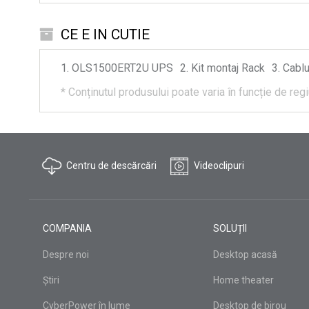
CE E IN CUTIE
OLS1500ERT2U
UPS
Kit montaj Rack
Cablu
*
Conținutul produsului poate varia în funcție de regiu
Centru de descărcări
Videoclipuri
COMPANIA
SOLUȚII
Despre noi
Desktop acasă
Știri
Home theater
CyberPower în lume
Desktop de birou