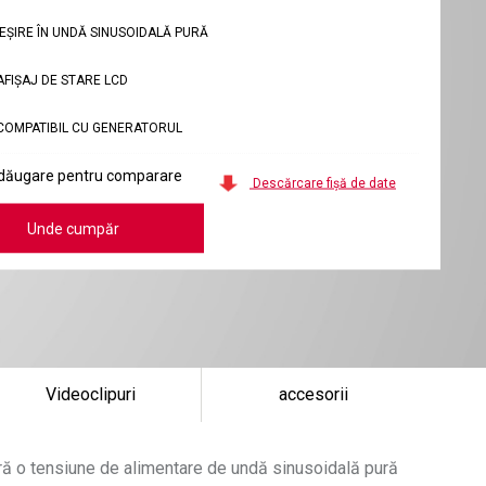
IEȘIRE ÎN UNDĂ SINUSOIDALĂ PURĂ
AFIȘAJ DE STARE LCD
COMPATIBIL CU GENERATORUL
dăugare pentru comparare
Descărcare fișă de date
Unde cumpăr
Videoclipuri
accesorii
ură o tensiune de alimentare de undă sinusoidală pură