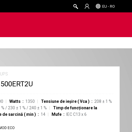
EU - RO
 UPS
1500ERT2U
00
Watts
1350
Tensiune de ieșire
(
Vca
)
208
±
1
%
1
%
/
230
±
1
%
/
240
±
1
%
Timp de funcționare la
e de sarcină
(
min
)
14
Mufe
IEC C13
x
6
MOD ECO