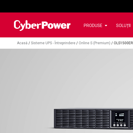
PRODUSE
SOLUȚII
Acasă
/
Sisteme UPS - Întreprindere
/
Online S (Premium)
/
OLS1500E