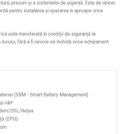
ctură, precum și a sistemelor de urgență. Este de obicei
orită pentru instalarea și operarea în aproape orice
că este transferată în condiții de siguranță la
 locului, fără a fi nevoie să închidă orice echipament
bateriei (SBM - Smart Battery Management)
și vârf
odem/DSL/Rețea
nță (EPO)
turn