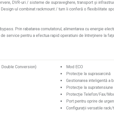
servere, DVR-uri / sisteme de supraveghere, transport și infrastru
 Design-ul combinat rackmount / turn îi conferă o flexibilitate sp
ypass. Prin rabatarea comutatorul, alimentarea cu energie electri
de service pentru a efectua rapid operatiuni de întreținere la fața
e Double Conversion)
Mod ECO
Protecție la suprasarcină
Gestionarea inteligentă a 
Protecție la supratensiune 
Protecție Telefon/Fax/M
Port pentru oprire de urge
Configurații versatile rack/