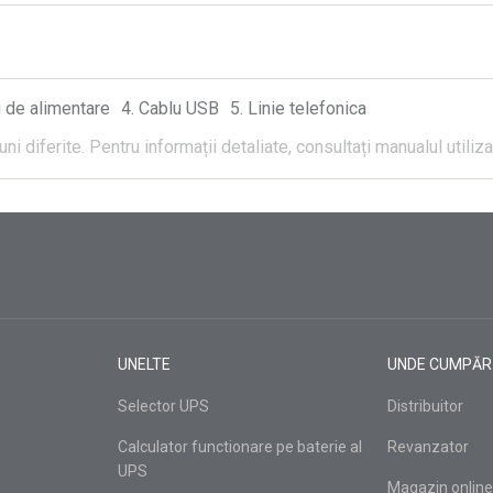
 de alimentare
Cablu USB
Linie telefonica
ni diferite.
Pentru informații detaliate, consultați manualul utiliza
UNELTE
UNDE CUMPĂR
Selector UPS
Distribuitor
Calculator functionare pe baterie al
Revanzator
UPS
Magazin online