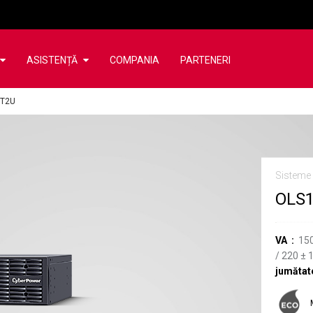
ASISTENȚĂ
COMPANIA
PARTENERI
RT2U
Sisteme
OLS
VA
15
/
220
±
jumătat