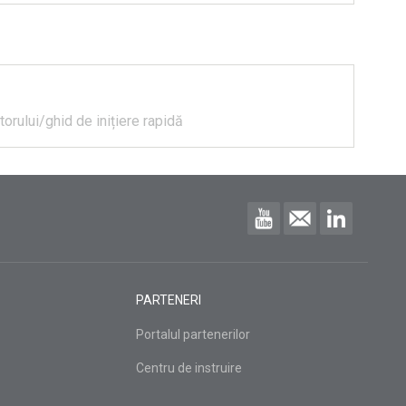
torului/ghid de inițiere rapidă
PARTENERI
Portalul partenerilor
Centru de instruire