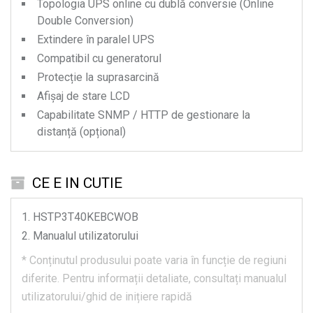
Topologia UPS online cu dublă conversie (Online
Double Conversion)
Extindere în paralel UPS
Compatibil cu generatorul
Protecție la suprasarcină
Afișaj de stare LCD
Capabilitate SNMP / HTTP de gestionare la
distanță (opțional)
CE E IN CUTIE
HSTP3T40KEBCWOB
Manualul utilizatorului
*
Conținutul produsului poate varia în funcție de regiuni
diferite.
Pentru informații detaliate, consultați manualul
utilizatorului/ghid de inițiere rapidă