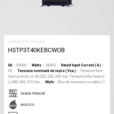
Sisteme UPS (trifazate)
HSTP3T40KEBCWOB
VA
40000
Watts
36000
Rated Input Current
(
A
)
49
Tensiune nominală de ieșire
(
Vca
)
Tensiune între
fază și neutru (L-N):220, 230, 240 Vac, Tensiune între faze (L-
L):380, 400, 415 Vac
Mufe
Bloc de conexiuni cu cablu
x
1
DESIGN TRIFAZAT
MOD ECO