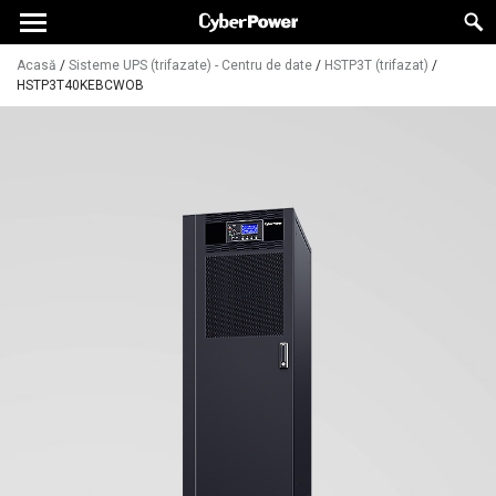
Acasă
/
Sisteme UPS (trifazate) - Centru de date
/
HSTP3T (trifazat)
/
HSTP3T40KEBCWOB