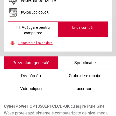
COMPATIBIL ACTIVE PFC
PANOU LCD COLOR
Adăugare pentru
Unde cumpăr
comparare
Descărcare fișă de date
Prezentare generală
Specificație
Descărcări
Grafic de execuție
Videoclipuri
accesorii
CyberPower
CP1350EPFCLCD-UK
cu ieșire Pure Sine
Wave protejează sistemele computerizate de nivel mediu