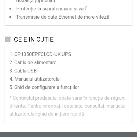
distanță (opțional)
Protecție la supratensiune și vârf
Transmisie de date Ethernet de mare viteză
CE E IN CUTIE
CP1350EPFCLCD-UK
UPS
Cablu de alimentare
Cablu USB
Manualul utilizatorului
Ghid de configurare a funcțiilor
*
Conținutul produsului poate varia în funcție de regiuni
diferite.
Pentru informații detaliate, consultați manualul
utilizatorului/ghid de inițiere rapidă