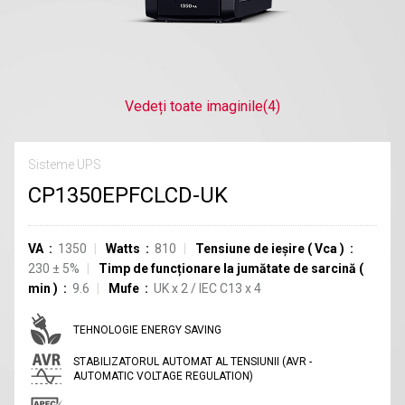
Vedeți toate imaginile
(4)
Sisteme UPS
CP1350EPFCLCD-UK
VA
1350
Watts
810
Tensiune de ieșire
(
Vca
)
230 ± 5%
Timp de funcționare la jumătate de sarcină
(
min
)
9.6
Mufe
UK
x
2
/
IEC C13
x
4
TEHNOLOGIE ENERGY SAVING
STABILIZATORUL AUTOMAT AL TENSIUNII (AVR -
AUTOMATIC VOLTAGE REGULATION)