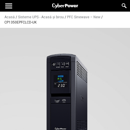
Acasă
/
Sisteme UPS - Acasă și birou
/
PFC Sinewave – New
/
CP1350EPFCLCD-UK