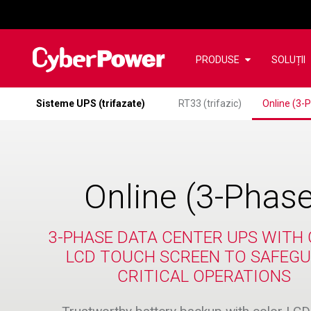
PRODUSE
SOLUȚII
Sisteme UPS (trifazate)
RT33 (trifazic)
Online (3-
Online (3-Phase
3-PHASE DATA CENTER UPS WITH
LCD TOUCH SCREEN TO SAFEG
CRITICAL OPERATIONS