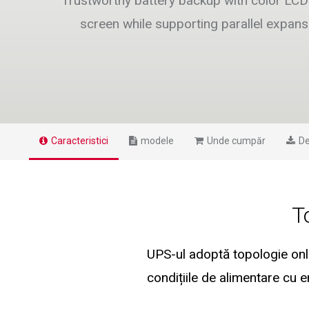
Trustworthy battery backup with color LCD
screen while supporting parallel expans
Caracteristici
modele
Unde cumpăr
De
T
UPS-ul adoptă topologie onli
condițiile de alimentare cu 