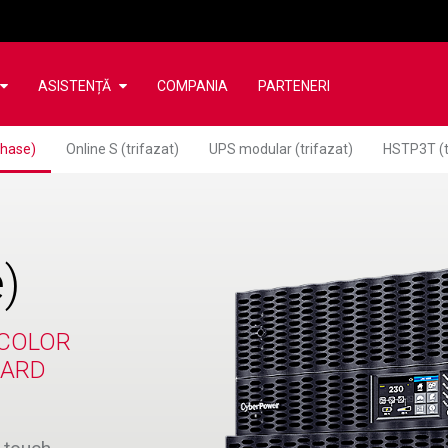
ASISTENȚĂ
COMPANIA
PARTENERI
Phase)
Online S (trifazat)
UPS modular (trifazat)
HSTP3T (t
)
 COLOR
UARD