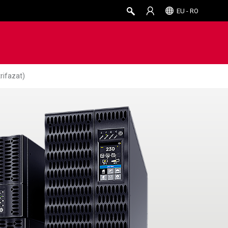
EU - RO
rifazat)