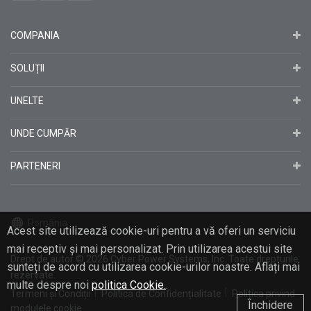
COMPANIA
SOLUȚII
UNELTE
UNDE CUMPĂR
PARTENERI
România
Acest site utilizează cookie-uri pentru a vă oferi un serviciu
mai receptiv și mai personalizat. Prin utilizarea acestui site
Drept de autor
© 2026
Cyber Power Systems, Inc. Toate drepturile
sunteți de acord cu utilizarea cookie-urilor noastre. Aflați mai
rezervate.
multe despre noi
politica Cookie.
.
Termeni și Condiții
Politica de Confidențialitate
Politica privind
Închidere
modulele cookie