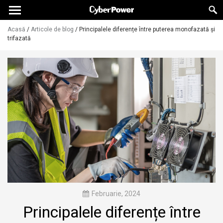
Acasă
/
Articole de blog
/
Principalele diferențe între puterea monofazată și
trifazată
Februarie, 2024
Principalele diferențe între