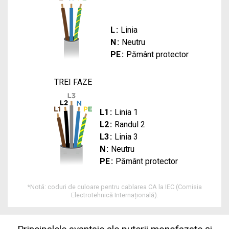
L
Linia
N
Neutru
PE
Pământ protector
TREI FAZE
L1
Linia 1
L2
Randul 2
L3
Linia 3
N
Neutru
PE
Pământ protector
*
Notă: coduri de culoare pentru cablarea CA la IEC (Comisia
Electrotehnică Internațională).