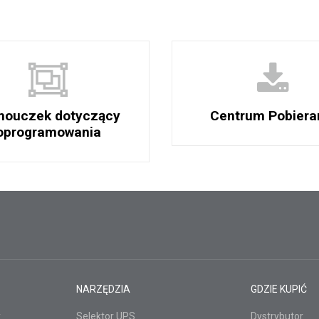
ouczek dotyczący
Centrum Pobiera
oprogramowania
NARZĘDZIA
GDZIE KUPIĆ
y
Selektor UPS
Dystrybutor