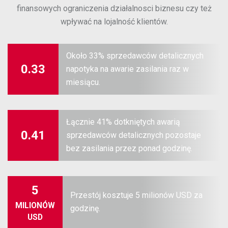
finansowych ograniczenia działalnosci biznesu czy też
wpływać na lojalność klientów.
Około 33% sprzedawców detalicznych
0.33
napotyka na awarie zasilania raz w
miesiącu.
Łącznie 41% dotkniętych awarią
0.41
sprzedawców detalicznych pozostaje
bez zasilania przez ponad godzinę.
5
Przestój kosztuje 5 milionów USD za
MILIONÓW
godzinę.
USD