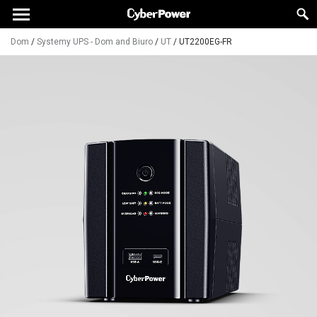
Dom
/
Systemy UPS - Dom and Biuro
/
UT
/
UT2200EG-FR