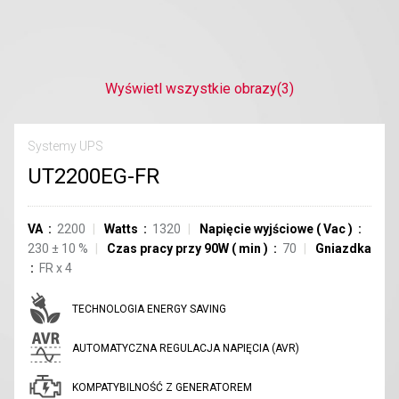
Wyświetl wszystkie obrazy
(3)
Systemy UPS
UT2200EG-FR
VA
2200
Watts
1320
Napięcie wyjściowe
(
Vac
)
230
±
10
%
Czas pracy przy 90W
(
min
)
70
Gniazdka
FR
x
4
TECHNOLOGIA ENERGY SAVING
AUTOMATYCZNA REGULACJA NAPIĘCIA (AVR)
KOMPATYBILNOŚĆ Z GENERATOREM