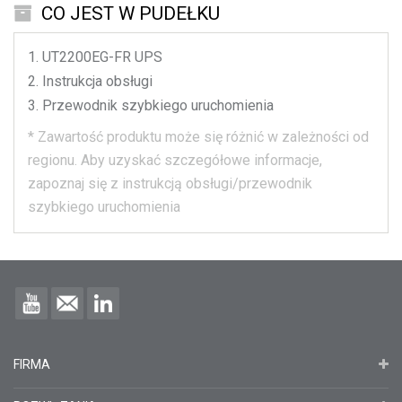
CO JEST W PUDEŁKU
UT2200EG-FR
UPS
Instrukcja obsługi
Przewodnik szybkiego uruchomienia
*
Zawartość produktu może się różnić w zależności od
regionu.
Aby uzyskać szczegółowe informacje,
zapoznaj się z instrukcją obsługi/przewodnik
szybkiego uruchomienia
FIRMA