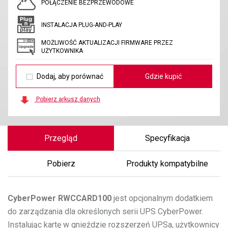
POŁĄCZENIE BEZPRZEWODOWE
INSTALACJA PLUG-AND-PLAY
MOŻLIWOŚĆ AKTUALIZACJI FIRMWARE PRZEZ
UŻYTKOWNIKA
Dodaj, aby porównać
Gdzie kupić
Pobierz arkusz danych
Przegląd
Specyfikacja
Pobierz
Produkty kompatybilne
CyberPower
RWCCARD100
jest opcjonalnym dodatkiem
do zarządzania dla określonych serii UPS CyberPower.
Instalując kartę w gnieździe rozszerzeń UPSa, użytkownicy