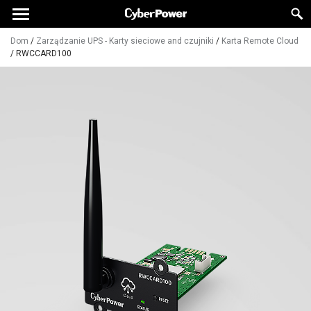
Dom
/
Zarządzanie UPS - Karty sieciowe and czujniki
/
Karta Remote Cloud
/
RWCCARD100