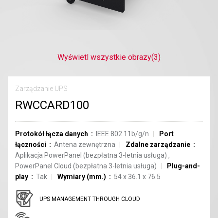
Wyświetl wszystkie obrazy
(3)
Zarządzanie UPS
RWCCARD100
Protokół łącza danych
IEEE 802.11b/g/n
Port
łączności
Antena zewnętrzna
Zdalne zarządzanie
Aplikacja PowerPanel (bezpłatna 3-letnia usługa)
,
PowerPanel Cloud (bezpłatna 3-letnia usługa)
Plug-and-
play
Tak
Wymiary (mm.)
54 x 36.1 x 76.5
UPS MANAGEMENT THROUGH CLOUD