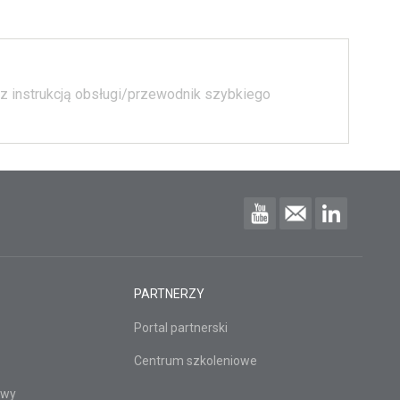
z instrukcją obsługi/przewodnik szybkiego
PARTNERZY
Portal partnerski
Centrum szkoleniowe
owy