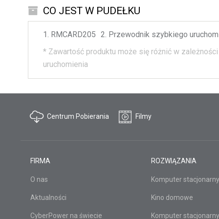
CO JEST W PUDEŁKU
RMCARD205
Przewodnik szybkiego uruchom
*
Zawartość produktu może się różnić w zależności 
uruchomienia
Centrum Pobierania
Filmy
FIRMA
ROZWIĄZANIA
O nas
Komputer stacjonarn
Aktualności
Kino domowe
CyberPower na świecie
Komputer stacjonarny