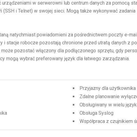
ć urządzeniami w serwerowni lub centrum danych za pomocą sta
ceń (SSH i Telnet) w swojej sieci. Mogą także wykonywać zadan
staną natychmiast powiadomieni za pośrednictwem poczty e-ma
 stacje robocze pozostają chronione przed utratą danych z pow
tem może pozostać włączony dla podłączonego sprzętu, gdy pers
icy mogą wybrać preferowany język dla łatwego zarządzania.
Przyjazny dla użytkownika 
Zdalne planowanie wyłącze
Obsługiwany w wielu języ
nika
Obsługa Syslog
Współpraca z czujnikiem