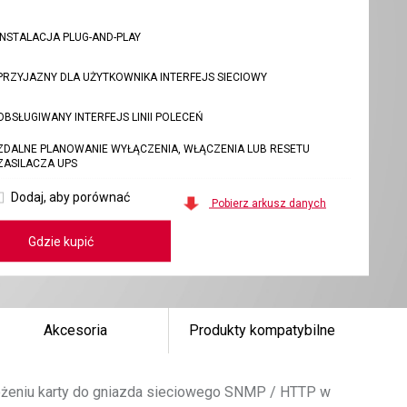
INSTALACJA PLUG-AND-PLAY
PRZYJAZNY DLA UŻYTKOWNIKA INTERFEJS SIECIOWY
OBSŁUGIWANY INTERFEJS LINII POLECEŃ
ZDALNE PLANOWANIE WYŁĄCZENIA, WŁĄCZENIA LUB RESETU
ZASILACZA UPS
Dodaj, aby porównać
Pobierz arkusz danych
Gdzie kupić
Akcesoria
Produkty kompatybilne
łożeniu karty do gniazda sieciowego SNMP / HTTP w