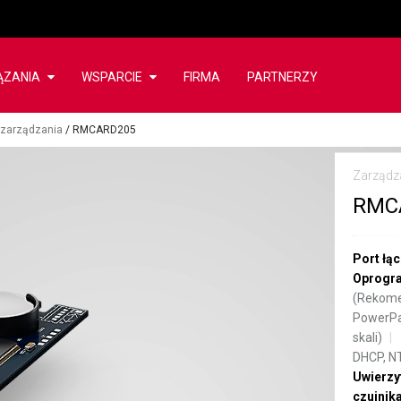
ĄZANIA
WSPARCIE
FIRMA
PARTNERZY
 zarządzania
/
RMCARD205
Zarządz
RMC
Port łą
Oprogra
(Rekomen
PowerPa
skali)
DHCP, NT
Uwierzy
czujni