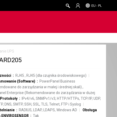
EU - PL
anie UPS
ARD205
czności
RJ45
,
RJ45 (dla czujnika środowiskowego)
mowanie (Software)
PowerPanel Business
dowane do zarządzania w małej i średniej skali)
,
nel Enterprise (Rekomendowane do zarządzania w dużej
Protokoły
IPv4/v6, SNMPv1/v3, HTTP/HTTPs, TCP/IP, UDP,
P, DNS, SMTP, SSH, SSL, TLS, Telnet, FTP i Syslog
telnianie
RADIUS, LDAP, LDAPS, Windows AD
Obsługa
ka ENVIROSENSOR
Tak