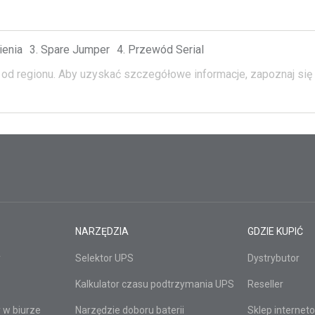
ienia
Spare Jumper
Przewód Serial
od regionu.
Aby uzyskać szczegółowe informacje, zapoznaj się 
NARZĘDZIA
GDZIE KUPIĆ
y
Selektor UPS
Dystrybutor
Kalkulator czasu podtrzymania UPS
Reseller
 w biurze
Narzędzie doboru baterii
Sklep internet