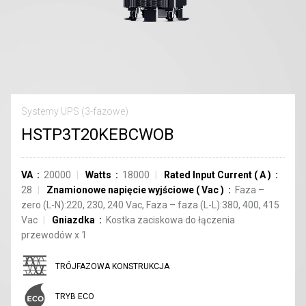
Systemy UPS (3-fazowe)
HSTP3T20KEBCWOB
VA
20000
Watts
18000
Rated Input Current
(
A
)
28
Znamionowe napięcie wyjściowe
(
Vac
)
Faza –
zero (L-N):220, 230, 240 Vac, Faza – faza (L-L):380, 400, 415
Vac
Gniazdka
Kostka zaciskowa do łączenia
przewodów
x
1
TRÓJFAZOWA KONSTRUKCJA
TRYB ECO