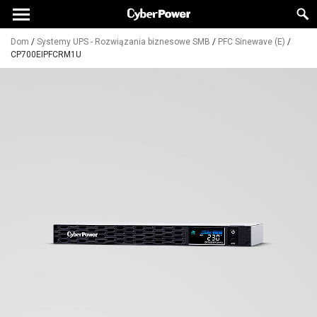
Dom
/
Systemy UPS - Rozwiązania biznesowe SMB
/
PFC Sinewave (E)
/
CP700EIPFCRM1U