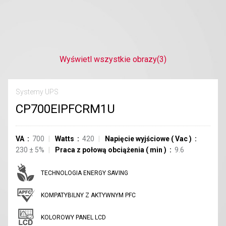
Wyświetl wszystkie obrazy
(3)
Systemy UPS
CP700EIPFCRM1U
VA
700
Watts
420
Napięcie wyjściowe
(
Vac
)
230 ± 5%
Praca z połową obciążenia
(
min
)
9.6
TECHNOLOGIA ENERGY SAVING
KOMPATYBILNY Z AKTYWNYM PFC
KOLOROWY PANEL LCD