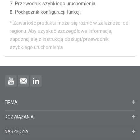
Przewodnik szybkiego uruchomienia
Podręcznik konfiguracji funkcji
*
Zawartość produktu może się różnić w zależności od
regionu.
Aby uzyskać szczegółowe informacje,
zapoznaj się z instrukcją obsługi/przewodnik
szybkiego uruchomienia
FIRMA
ROZWIĄZANIA
NARZĘDZIA