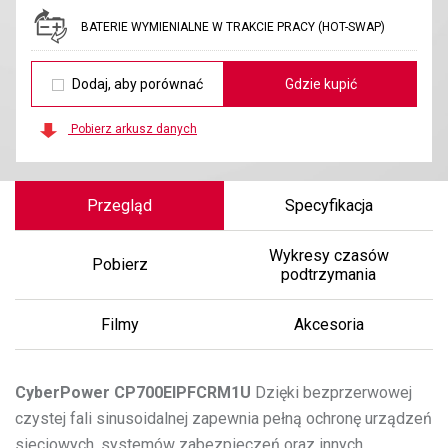
BATERIE WYMIENIALNE W TRAKCIE PRACY (HOT-SWAP)
Dodaj, aby porównać
Gdzie kupić
Pobierz arkusz danych
Przegląd
Specyfikacja
Wykresy czasów
Pobierz
podtrzymania
Filmy
Akcesoria
CyberPower
CP700EIPFCRM1U
Dzięki bezprzerwowej
czystej fali sinusoidalnej zapewnia pełną ochronę urządzeń
sieciowych, systemów zabezpieczeń oraz innych