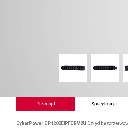
Przegląd
Specyfikacja
CyberPower
CP1200EIPFCRM2U
Dzięki bezprzerwowe