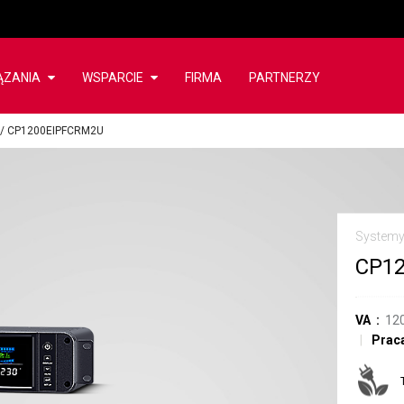
ĄZANIA
WSPARCIE
FIRMA
PARTNERZY
/
CP1200EIPFCRM2U
System
CP1
VA
12
Praca