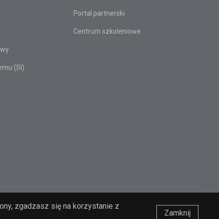
Portal partnerski
Centrum szkoleniowe
owy
emu (SI)
rony, zgadzasz się na korzystanie z
Zamknij