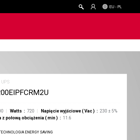
EU - PL
y UPS
200EIPFCRM2U
00
Watts
720
Napięcie wyjściowe
(
Vac
)
230 ± 5%
 z połową obciążenia
(
min
)
11.6
TECHNOLOGIA ENERGY SAVING