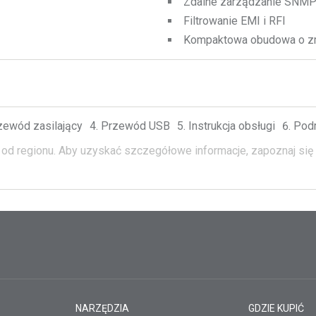
Zdalne zarządzanie SNMP 
Filtrowanie EMI i RFI
Kompaktowa obudowa o zm
zewód zasilający
Przewód USB
Instrukcja obsługi
Podr
od regionu.
Aby uzyskać szczegółowe informacje, zapoznaj się 
NARZĘDZIA
GDZIE KUPIĆ