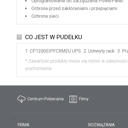
Oprogramowanie do zarządzania PowerPanel
Ochrona przed zakłóceniami i przepięciami
Ochrona sieci
CO JEST W PUDEŁKU
CP1200EIPFCRM2U
UPS
Uchwyty rack
Pr
*
Zawartość produktu może się różnić w zależności 
uruchomienia
Centrum Pobierania
Filmy
FIRMA
ROZWIĄZANIA