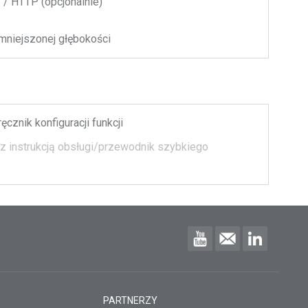
/ HTTP (opcjonalnie)
niejszonej głębokości
ęcznik konfiguracji funkcji
z instrukcją obsługi/przewodnik szybkiego
PARTNERZY