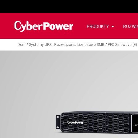
PRODUKTY
ROZWI
Dom
/
Systemy UPS - Rozwiązania biznesowe SMB
/
PFC Sinewave (E)