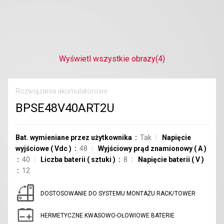
Wyświetl wszystkie obrazy
(4)
Rozwiązania akumulatorowe
BPSE48V40ART2U
Bat. wymieniane przez użytkownika
Tak
Napięcie
wyjściowe
(
Vdc
)
48
Wyjściowy prąd znamionowy
(
A
)
40
Liczba baterii
(
sztuki
)
8
Napięcie baterii
(
V
)
12
DOSTOSOWANIE DO SYSTEMU MONTAŻU RACK/TOWER
HERMETYCZNE KWASOWO-OŁOWIOWE BATERIE