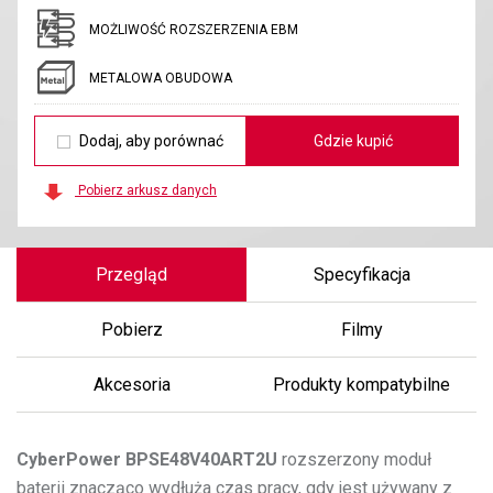
MOŻLIWOŚĆ ROZSZERZENIA EBM
METALOWA OBUDOWA
Dodaj, aby porównać
Gdzie kupić
Pobierz arkusz danych
Przegląd
Specyfikacja
Pobierz
Filmy
Akcesoria
Produkty kompatybilne
CyberPower
BPSE48V40ART2U
rozszerzony moduł
baterii znacząco wydłuża czas pracy, gdy jest używany z