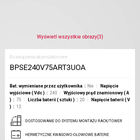
Wyświetl wszystkie obrazy
(3)
Rozwiązania akumulatorowe
BPSE240V75ART3UOA
Bat. wymieniane przez użytkownika
Nie
Napięcie
wyjściowe
(
Vdc
)
240
Wyjściowy prąd znamionowy
(
A
)
75
Liczba baterii
(
sztuki
)
20
Napięcie baterii
(
V
)
12
DOSTOSOWANIE DO SYSTEMU MONTAŻU RACK/TOWER
HERMETYCZNE KWASOWO-OŁOWIOWE BATERIE