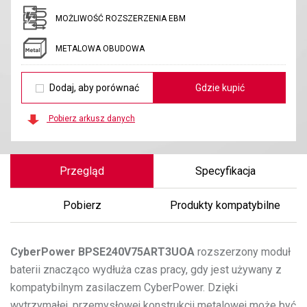
MOŻLIWOŚĆ ROZSZERZENIA EBM
METALOWA OBUDOWA
Dodaj, aby porównać
Gdzie kupić
Pobierz arkusz danych
Przegląd
Specyfikacja
Pobierz
Produkty kompatybilne
CyberPower
BPSE240V75ART3UOA
rozszerzony moduł
baterii znacząco wydłuża czas pracy, gdy jest używany z
kompatybilnym zasilaczem CyberPower. Dzięki
wytrzymałej, przemysłowej konstrukcji metalowej może być