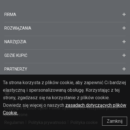
FIRMA
ROZWIĄZANIA
NARZĘDZIA
GDZIE KUPIĆ
PARTNERZY
Ta strona korzysta z plików cookie, aby zapewnić Ci bardziej
elastyczną i spersonalizowaną obsługę. Korzystając z tej
Polski
strony, zgadzasz się na korzystanie z plików cookie.
Dowiedz się więcej o naszych
zasadach dotyczących plików
Copyright
© 2026
Cyber Power Systems, Inc. Wszystkie prawa
Cookie.
.
zastrzeżone.
Zamknij
Regulamin
Polityka prywatności
Polityka cookie