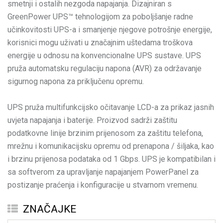
smetnji i ostalih nezgoda napajanja. Dizajniran s
GreenPower UPS™ tehnologijom za poboljšanje radne
učinkovitosti UPS-a i smanjenje njegove potrošnje energije,
korisnici mogu uživati u značajnim uštedama troškova
energije u odnosu na konvencionalne UPS sustave. UPS
pruža automatsku regulaciju napona (AVR) za održavanje
sigurnog napona za priključenu opremu.
UPS pruža multifunkcijsko očitavanje LCD-a za prikaz jasnih
uvjeta napajanja i baterije. Proizvod sadrži zaštitu
podatkovne linije brzinim prijenosom za zaštitu telefona,
mrežnu i komunikacijsku opremu od prenapona / šiljaka, kao
i brzinu prijenosa podataka od 1 Gbps. UPS je kompatibilan i
sa softverom za upravljanje napajanjem PowerPanel za
postizanje praćenja i konfiguracije u stvarnom vremenu.
ZNAČAJKE