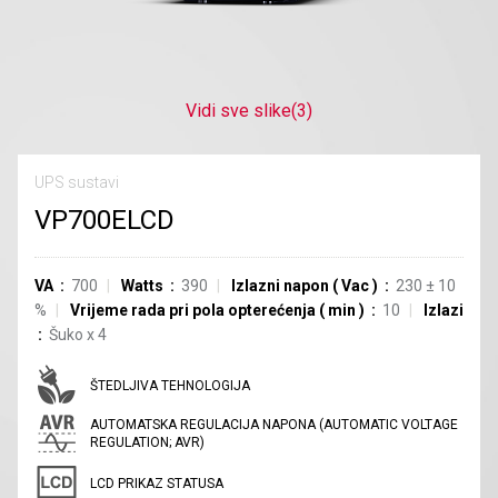
Vidi sve slike
(3)
UPS sustavi
VP700ELCD
VA
700
Watts
390
Izlazni napon
(
Vac
)
230
±
10
%
Vrijeme rada pri pola opterećenja
(
min
)
10
Izlazi
Šuko
x
4
ŠTEDLJIVA TEHNOLOGIJA
AUTOMATSKA REGULACIJA NAPONA (AUTOMATIC VOLTAGE
REGULATION; AVR)
LCD PRIKAZ STATUSA