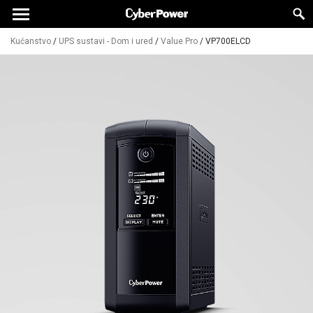
Kućanstvo
/
UPS sustavi - Dom i ured
/
Value Pro
/
VP700ELCD