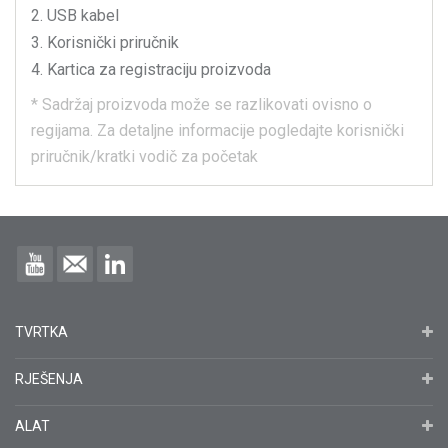
USB kabel
Korisnički priručnik
Kartica za registraciju proizvoda
*
Sadržaj proizvoda može se razlikovati ovisno o
regijama.
Za detaljne informacije pogledajte korisnički
priručnik/kratki vodič za početak
TVRTKA
RJEŠENJA
ALAT