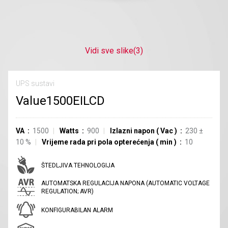
Vidi sve slike
(3)
UPS sustavi
Value1500EILCD
VA
1500
Watts
900
Izlazni napon
(
Vac
)
230
±
10
%
Vrijeme rada pri pola opterećenja
(
min
)
10
ŠTEDLJIVA TEHNOLOGIJA
AUTOMATSKA REGULACIJA NAPONA (AUTOMATIC VOLTAGE
REGULATION; AVR)
KONFIGURABILAN ALARM