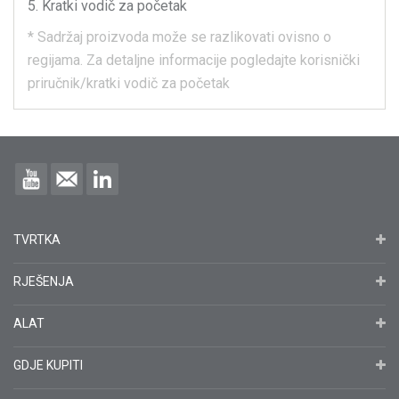
Kratki vodič za početak
*
Sadržaj proizvoda može se razlikovati ovisno o
regijama.
Za detaljne informacije pogledajte korisnički
priručnik/kratki vodič za početak
TVRTKA
RJEŠENJA
ALAT
GDJE KUPITI