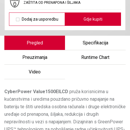
ZAŠTITA OD PRENAPONA I ŠILJAKA
Dodaj za usporedbu
Gdje kupiti
Pregled
Specifikacija
Preuzimanja
Runtime Chart
Video
CyberPower
Value1500EILCD
pruža korisnicima u
kućanstvima i uredima pouzdano pričuvno napajanje na
bateriju te štiti uredska osobna računala i druge elektroničke
uređaje od prenapona, šiljaka, redukcija i drugih
nepravilnosti u vezi s napajanjem. Dizajniran s GreenPower
UPS™ tehnologijom za poboljšanje radne učinkovitosti UPS-