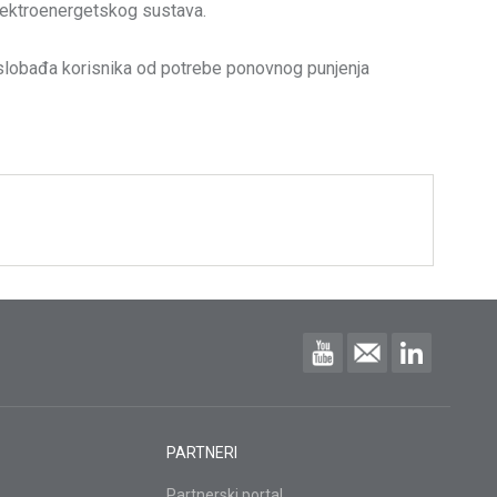
 elektroenergetskog sustava.
a oslobađa korisnika od potrebe ponovnog punjenja
PARTNERI
Partnerski portal