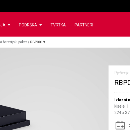
NJA
PODRŠKA
TVRTKA
PARTNERI
 baterijski paket
/
RBP0019
Rješenja 
RBP
Izlazni
kisele
224 x 37