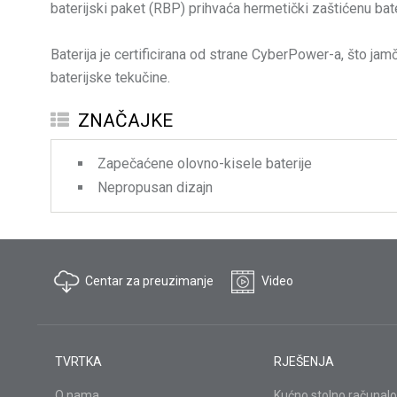
baterijski paket (RBP) prihvaća hermetički zaštićenu bat
Baterija je certificirana od strane CyberPower-a, što ja
baterijske tekučine.
ZNAČAJKE
Zapečaćene olovno-kisele baterije
Nepropusan dizajn
Centar za preuzimanje
Video
TVRTKA
RJEŠENJA
O nama
Kućno stolno računalo