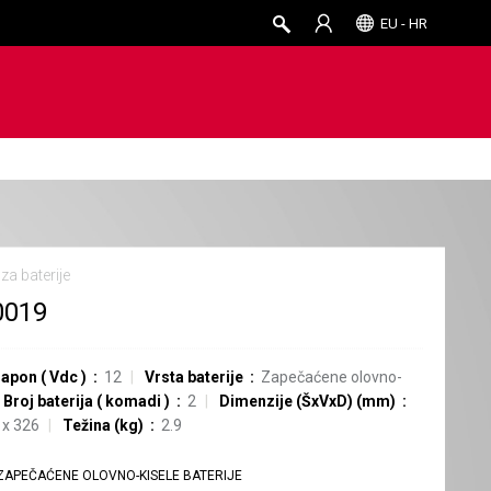
EU - HR
za baterije
0019
 napon
(
Vdc
)
12
Vrsta baterije
Zapečaćene olovno-
Broj baterija
(
komadi
)
2
Dimenzije (ŠxVxD) (mm)
 x 326
Težina (kg)
2.9
ZAPEČAĆENE OLOVNO-KISELE BATERIJE