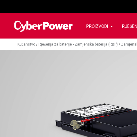
PROIZVODI
RJEŠE
Kućanstvo
/
Rješenja za baterije - Zamjenska baterija (RBP)
/
Zamjenski