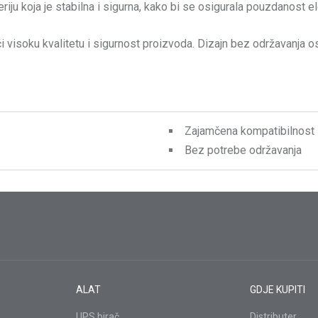
eriju koja je stabilna i sigurna, kako bi se osigurala pouzdanost
mči visoku kvalitetu i sigurnost proizvoda. Dizajn bez održavanj
Zajamčena kompatibilnost
Bez potrebe održavanja
ALAT
GDJE KUPITI
UPS birač
Distributer