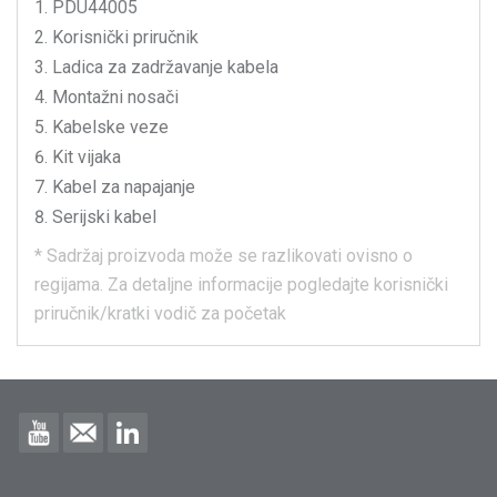
PDU44005
Korisnički priručnik
Ladica za zadržavanje kabela
Montažni nosači
Kabelske veze
Kit vijaka
Kabel za napajanje
Serijski kabel
*
Sadržaj proizvoda može se razlikovati ovisno o
regijama.
Za detaljne informacije pogledajte korisnički
priručnik/kratki vodič za početak