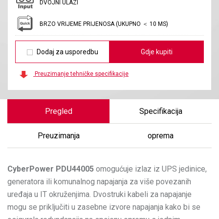
DVOJNI ULAZI
BRZO VRIJEME PRIJENOSA (UKUPNO ＜ 10 MS)
Dodaj za usporedbu
Gdje kupiti
Preuzimanje tehničke specifikacije
Pregled
Specifikacija
Preuzimanja
oprema
CyberPower
PDU44005
omogućuje izlaz iz UPS jedinice,
generatora ili komunalnog napajanja za više povezanih
uređaja u IT okruženjima. Dvostruki kabeli za napajanje
mogu se priključiti u zasebne izvore napajanja kako bi se