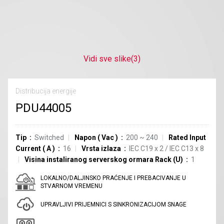
Vidi sve slike
(3)
Distribucija energije
PDU44005
Tip
Switched
Napon
(
Vac
)
200 ~ 240
Rated Input
Current
(
A
)
16
Vrsta izlaza
IEC C19
x
2
/
IEC C13
x
8
Visina instaliranog serverskog ormara Rack (U)
1
LOKALNO/DALJINSKO PRAĆENJE I PREBACIVANJE U
STVARNOM VREMENU
UPRAVLJIVI PRIJEMNICI S SINKRONIZACIJOM SNAGE