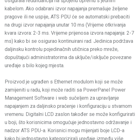
osigurala redundancija na spojenu opremu s jednim
kabelom. Ako odabrani izvor napajanja premašuje željene
pragove ili ne uspije, ATS PDU će se automatski prebaciti
na drugi izvor napajanja unutar 10 ms (Vrijeme otkrivanja
kvara izvora: 2-3 ms. Vrijeme prijenosa izvora napajanja: 2-7
ms) kako bi se osigurao kontinuirani rad. Jedinica podržava
daljinsku kontrolu pojedinačnih utičnica preko mreže,
dopuštajući administratorima da uključe/isključe povezane
uređaje s bilo kojeg mjesta.
Proizvod je ugrađen s Ethernet modulom koji se može
zamijeniti u radu, koji može raditi sa PowerPanel Power
Management Software i web sučeljem za upravljanje
napajanjem za daljinsko praćenje i konfiguraciju u stvarnom
vremenu. Digitalni LCD zaslon također se može konfigurirati
u boji, što korisnicima omogućuje jednostavno održavanje i
nadzor ATS PDU-a. Korisnici mogu mijenjati boje LCD-a
kako bi jednostavno kategorizirali uređaje između više