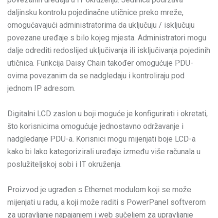
daljinsku kontrolu pojedinačne utičnice preko mreže,
omogućavajući administratorima da uključuju / isključuju
povezane uređaje s bilo kojeg mjesta. Administratori mogu
dalje odrediti redoslijed uključivanja ili isključivanja pojedinih
utičnica. Funkcija Daisy Chain također omogućuje PDU-
ovima povezanim da se nadgledaju i kontroliraju pod
jednom IP adresom.
Digitalni LCD zaslon u boji moguće je konfigurirati i okretati,
što korisnicima omogućuje jednostavno održavanje i
nadgledanje PDU-a. Korisnici mogu mijenjati boje LCD-a
kako bi lako kategorizirali uređaje između više računala u
poslužiteljskoj sobi i IT okruženja.
Proizvod je ugrađen s Ethernet modulom koji se može
mijenjati u radu, a koji može raditi s PowerPanel softverom
za upravljanje napajanjem i web sučeljem za upravljanje