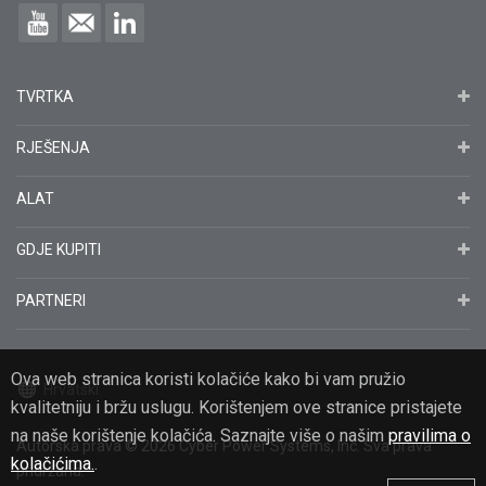
TVRTKA
RJEŠENJA
ALAT
GDJE KUPITI
PARTNERI
Ova web stranica koristi kolačiće kako bi vam pružio
Hrvatski
kvalitetniju i bržu uslugu. Korištenjem ove stranice pristajete
na naše korištenje kolačića. Saznajte više o našim
pravilima o
Autorska prava
© 2026
Cyber Power Systems, Inc. Sva prava
kolačićima.
.
pridržana.