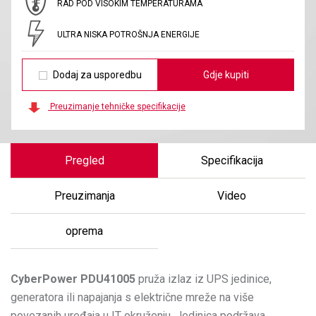
RAD POD VISOKIM TEMPERATURAMA
ULTRA NISKA POTROŠNJA ENERGIJE
Dodaj za usporedbu
Gdje kupiti
Preuzimanje tehničke specifikacije
Pregled
Specifikacija
Preuzimanja
Video
oprema
CyberPower
PDU41005
pruža izlaz iz UPS jedinice,
generatora ili napajanja s električne mreže na više
povezanih uređaja u IT okruženju. Jedinica podržava