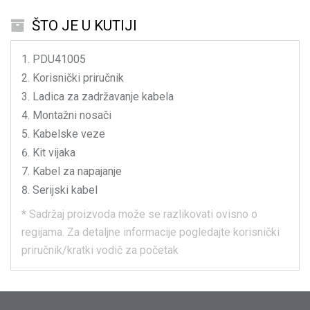
ŠTO JE U KUTIJI
PDU41005
Korisnički priručnik
Ladica za zadržavanje kabela
Montažni nosači
Kabelske veze
Kit vijaka
Kabel za napajanje
Serijski kabel
*
Sadržaj proizvoda može se razlikovati ovisno o
regijama.
Za detaljne informacije pogledajte korisnički
priručnik/kratki vodič za početak