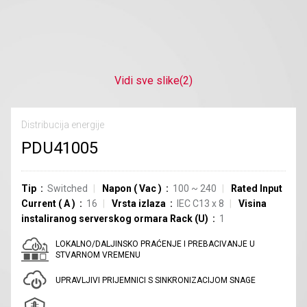
Vidi sve slike
(2)
Distribucija energije
PDU41005
Tip
Switched
Napon
(
Vac
)
100 ~ 240
Rated Input
Current
(
A
)
16
Vrsta izlaza
IEC C13
x
8
Visina
instaliranog serverskog ormara Rack (U)
1
LOKALNO/DALJINSKO PRAĆENJE I PREBACIVANJE U
STVARNOM VREMENU
UPRAVLJIVI PRIJEMNICI S SINKRONIZACIJOM SNAGE