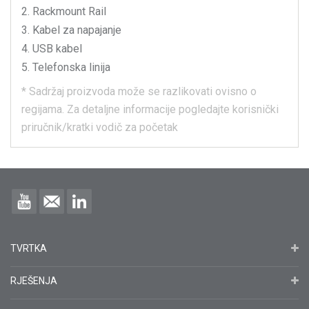
Rackmount Rail
Kabel za napajanje
USB kabel
Telefonska linija
*
Sadržaj proizvoda može se razlikovati ovisno o
regijama.
Za detaljne informacije pogledajte korisnički
priručnik/kratki vodič za početak
TVRTKA
RJEŠENJA