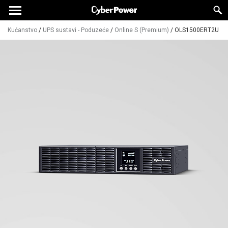
Kućanstvo
/
UPS sustavi - Poduzeće
/
Online S (Premium)
/
OLS1500ERT2U