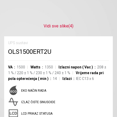
Vidi sve slike
(4)
UPS sustavi
OLS1500ERT2U
VA
1500
Watts
1350
Izlazni napon
(
Vac
)
208
±
1
%
/
220
±
1
%
/
230
±
1
%
/
240
±
1
%
Vrijeme rada pri
pola opterećenja
(
min
)
14
Izlazi
IEC C13
x
6
EKO NAČIN RADA
IZLAZ ČISTE SINUSOIDE
LCD PRIKAZ STATUSA