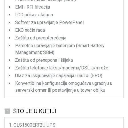
EMI i RFI filtracija
LCD prikaz statusa
Softver za upravljanje PowerPanel
EKO način rada
Zaštita od preopterećenja
Pametno upravljanje baterijom (Smart Battery
Management; SBM)
Zaštita od prenapona i šiljaka
Zaštita telefona/faksa/modema/DSL-a/mreže
Ulaz za isključivanje napajanja u nuždi (EPO)
Konvertibilna konfiguracija omogućava ugradnju u
serverski ormar ili postavljanje u tower obliku
ŠTO JE U KUTIJI
OLS1500ERT2U
UPS