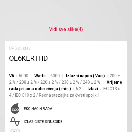
Vidi sve slike
(4)
UPS sustavi
OL6KERTHD
VA
6000
Watts
6000
Izlazni napon
(
Vac
)
200
±
2
%
/
208
±
2
%
/
220
±
2
%
/
230
±
2
%
/
240
±
2
%
Vrijeme
rada pri pola opterećenja
(
min
)
6.2
Izlazi
IEC C13
x
4
/
IEC C19
x
2
/
Redna stezaljka za čvrsti spoj
x
1
EKO NAČIN RADA
IZLAZ ČISTE SINUSOIDE