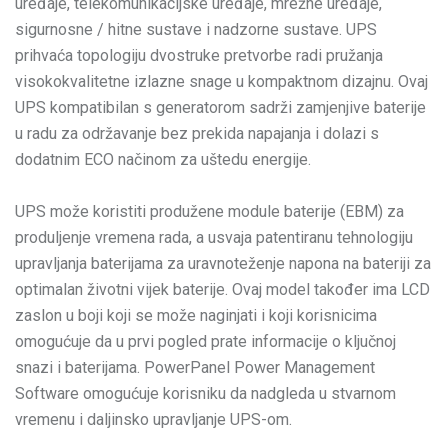
uređaje, telekomunikacijske uređaje, mrežne uređaje,
sigurnosne / hitne sustave i nadzorne sustave. UPS
prihvaća topologiju dvostruke pretvorbe radi pružanja
visokokvalitetne izlazne snage u kompaktnom dizajnu. Ovaj
UPS kompatibilan s generatorom sadrži zamjenjive baterije
u radu za održavanje bez prekida napajanja i dolazi s
dodatnim ECO načinom za uštedu energije.
UPS može koristiti produžene module baterije (EBM) za
produljenje vremena rada, a usvaja patentiranu tehnologiju
upravljanja baterijama za uravnoteženje napona na bateriji za
optimalan životni vijek baterije. Ovaj model također ima LCD
zaslon u boji koji se može naginjati i koji korisnicima
omogućuje da u prvi pogled prate informacije o ključnoj
snazi i baterijama. PowerPanel Power Management
Software omogućuje korisniku da nadgleda u stvarnom
vremenu i daljinsko upravljanje UPS-om.