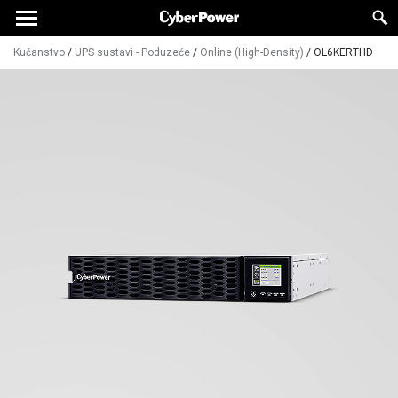
Kućanstvo
/
UPS sustavi - Poduzeće
/
Online (High-Density)
/
OL6KERTHD