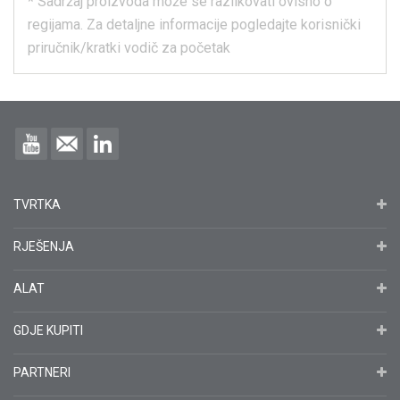
*
Sadržaj proizvoda može se razlikovati ovisno o
regijama.
Za detaljne informacije pogledajte korisnički
priručnik/kratki vodič za početak
TVRTKA
RJEŠENJA
ALAT
GDJE KUPITI
PARTNERI