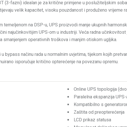
(3-fazni) idealan je za kritične primjene u poslužiteljskim soba
tijevaju velik kapacitet, visoku pouzdanost i produženo vrijeme r
om temeljenom na DSP-u, UPS proizvodi manje ukupnih harmonskih
ini najučinkovitijim UPS-om u industriji. Veća radna učinkovitos
ra smanjenjem operativnih troškova i manjim otiskom ugljika.
 u bypass načinu rada u normalnim uvjetima, tijekom kojih pretvara
inuirano isporučuje kritično opterećenje na povezanu opremu.
Online UPS topologija (dvo
Paralelna ekspanzija UPS-
Kompatibilno s generator
Zaštita od preopterećenja
LCD prikaz statusa