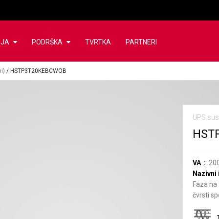
NJA
PODRŠKA
TVRTKA
PARTNERI
i)
/
HSTP3T20KEBCWOB
UPS sust
HST
VA
20
Nazivni 
Faza na 
čvrsti sp