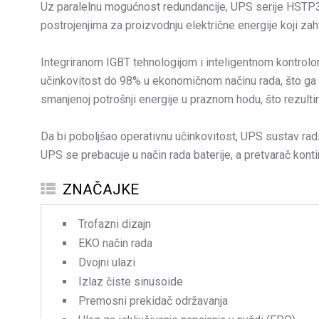
Uz paralelnu mogućnost redundancije, UPS serije HSTP3T 
postrojenjima za proizvodnju električne energije koji zah
Integriranom IGBT tehnologijom i inteligentnom kontrol
učinkovitost do 98% u ekonomičnom načinu rada, što ga č
smanjenoj potrošnji energije u praznom hodu, što rezulti
Da bi poboljšao operativnu učinkovitost, UPS sustav radi
UPS se prebacuje u način rada baterije, a pretvarač kont
ZNAČAJKE
Trofazni dizajn
EKO način rada
Dvojni ulazi
Izlaz čiste sinusoide
Premosni prekidač održavanja