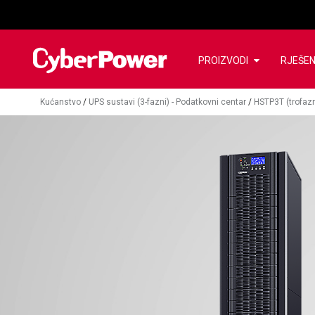
PROIZVODI
RJEŠE
Kućanstvo
/
UPS sustavi (3-fazni) - Podatkovni centar
/
HSTP3T (trofazn