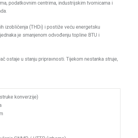
ma, podatkovnim centrima, industrijskim tvornicama i
ada.
 izobličenja (THDi) i postiže veću energetsku
t jednaka je smanjenom odvođenju topline BTU i
č ostaje u stanju pripravnosti. Tijekom nestanka struje,
struke konverzije)
a
om