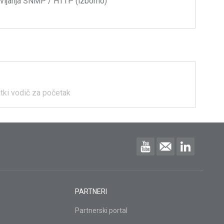
vljanja SNMP / HTTP (izborno)
atki vodič za početak
PARTNERI
Partnerski portal