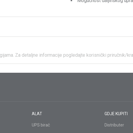
Mogućnost daljinskog upra
gijama.
Za detaljne informacije pogledajte korisnički priručnik/kr
ALAT
GDJE KUPITI
UPS birač
Distributer