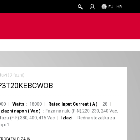
EU - HR
avi (3-fazni)
P3T20KEBCWOB
000
Watts
18000
Rated Input Current
(
A
)
28
izlazni napon
(
Vac
)
Faza na nulu (F-N):220, 230, 240 Vac,
fazu (F-F):380, 400, 415 Vac
Izlazi
Redna stezaljka za
oj
x
1
TROFAZNI DIZAJN