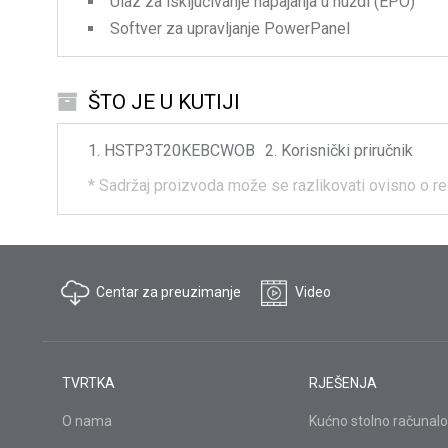
Ulaz za isključivanje napajanja u nuždi (EPO)
Softver za upravljanje PowerPanel
ŠTO JE U KUTIJI
HSTP3T20KEBCWOB
Korisnički priručnik
*
Sadržaj proizvoda može se razlikovati ovisno o re
Centar za preuzimanje
Video
TVRTKA
RJEŠENJA
O nama
Kućno stolno računalo