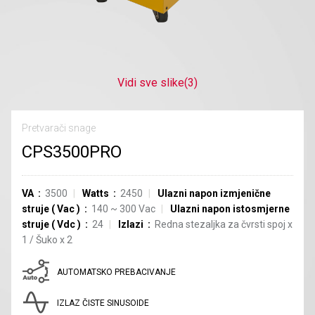
Vidi sve slike
(3)
Pretvarači snage
CPS3500PRO
VA
3500
Watts
2450
Ulazni napon izmjenične
struje
(
Vac
)
140
~
300
Vac
Ulazni napon istosmjerne
struje
(
Vdc
)
24
Izlazi
Redna stezaljka za čvrsti spoj
x
1
/
Šuko
x
2
AUTOMATSKO PREBACIVANJE
IZLAZ ČISTE SINUSOIDE