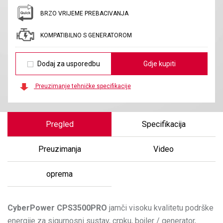
BRZO VRIJEME PREBACIVANJA
KOMPATIBILNO S GENERATOROM
Dodaj za usporedbu
Gdje kupiti
Preuzimanje tehničke specifikacije
Pregled
Specifikacija
Preuzimanja
Video
oprema
CyberPower
CPS3500PRO
jamči visoku kvalitetu podrške
energije za sigurnosni sustav, crpku, bojler / generator,