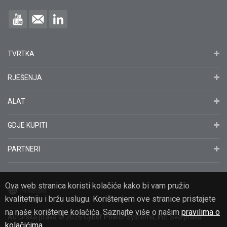
TVRTKA
RJEŠENJA
ALAT
GDJE KUPITI
PARTNERI
Ova web stranica koristi kolačiće kako bi vam pružio
Hrvatski
kvalitetniju i bržu uslugu. Korištenjem ove stranice pristajete
na naše korištenje kolačića. Saznajte više o našim
pravilima o
Autorska prava
© 2026
Cyber Power Systems, Inc. Sva prava
kolačićima.
.