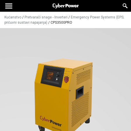
Kućanstvo
/
Pretvarači snage - Inverteri
/
Emergency Power Systems (EPS;
pričuvni sustavi napajanja)
/
CPS3500PRO