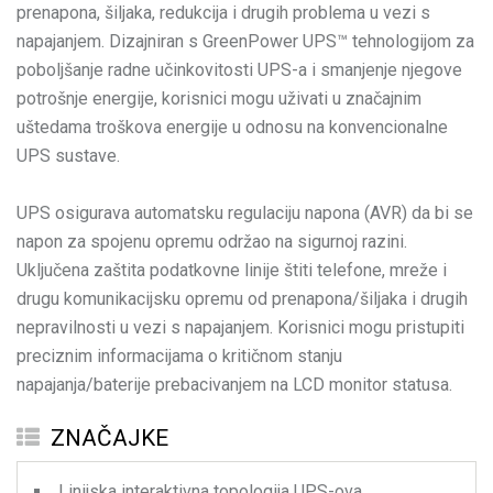
prenapona, šiljaka, redukcija i drugih problema u vezi s
napajanjem. Dizajniran s GreenPower UPS™ tehnologijom za
poboljšanje radne učinkovitosti UPS-a i smanjenje njegove
potrošnje energije, korisnici mogu uživati u značajnim
uštedama troškova energije u odnosu na konvencionalne
UPS sustave.
UPS osigurava automatsku regulaciju napona (AVR) da bi se
napon za spojenu opremu održao na sigurnoj razini.
Uključena zaštita podatkovne linije štiti telefone, mreže i
drugu komunikacijsku opremu od prenapona/šiljaka i drugih
nepravilnosti u vezi s napajanjem. Korisnici mogu pristupiti
preciznim informacijama o kritičnom stanju
napajanja/baterije prebacivanjem na LCD monitor statusa.
ZNAČAJKE
Linijska interaktivna topologija UPS-ova