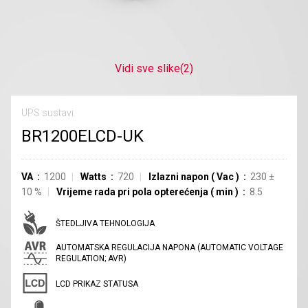
Vidi sve slike
(2)
UPS sustavi
BR1200ELCD-UK
VA
1200
Watts
720
Izlazni napon
(
Vac
)
230
±
10
%
Vrijeme rada pri pola opterećenja
(
min
)
8.5
ŠTEDLJIVA TEHNOLOGIJA
AUTOMATSKA REGULACIJA NAPONA (AUTOMATIC VOLTAGE
REGULATION; AVR)
LCD PRIKAZ STATUSA