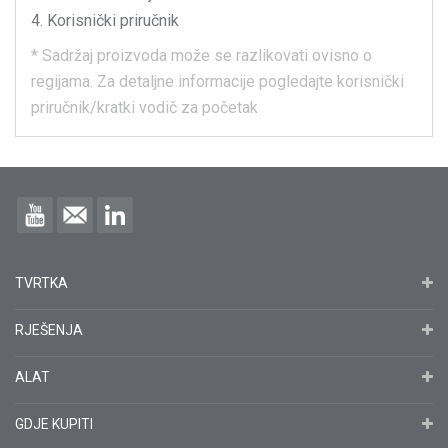
Korisnički priručnik
*
Sadržaj proizvoda može se razlikovati ovisno o
regijama.
Za detaljne informacije pogledajte korisnički
priručnik/kratki vodič za početak
TVRTKA
RJEŠENJA
ALAT
GDJE KUPITI