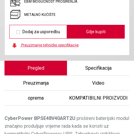
EBM MOGUĆNOST PROŠIRENJA
METALNO KUĆIŠTE
Dodaj za usporedbu
Gdje kupiti
Preuzimanje tehničke specifikacije
Pregled
Specifikacija
Preuzimanja
Video
oprema
KOMPATIBILNI PROIZVODI
CyberPower
BPSE48V40ART2U
prošireni baterijski modul
značajno produljuje vrijeme rada kada se koristi uz
kompatibilni CyberPowerov UPS. Zahvaljujući izdržljivoj