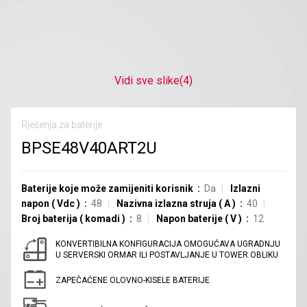
Vidi sve slike
(4)
Rješenja za baterije
BPSE48V40ART2U
Baterije koje može zamijeniti korisnik
Da
Izlazni
napon
(
Vdc
)
48
Nazivna izlazna struja
(
A
)
40
Broj baterija
(
komadi
)
8
Napon baterije
(
V
)
12
KONVERTIBILNA KONFIGURACIJA OMOGUĆAVA UGRADNJU
U SERVERSKI ORMAR ILI POSTAVLJANJE U TOWER OBLIKU
ZAPEČAĆENE OLOVNO-KISELE BATERIJE