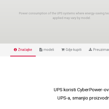
Power consumption of the UPS systems where energy-saving te
applied may vary by model.
Značajke
modeli
Gdje kupiti
Preuzima
UPS koristi CyberPower-ov
UPS-a, smanjio proizvodnj