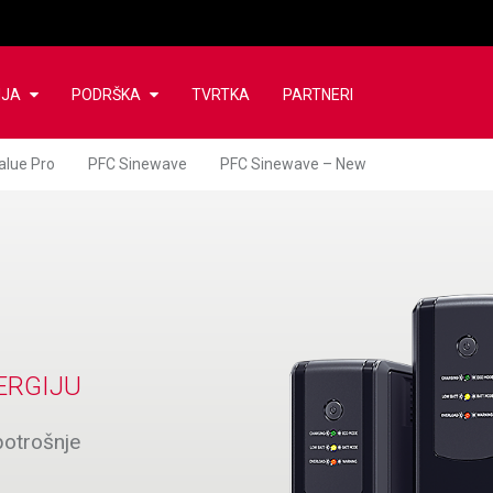
NJA
PODRŠKA
TVRTKA
PARTNERI
alue Pro
PFC Sinewave
PFC Sinewave – New
ERGIJU
potrošnje