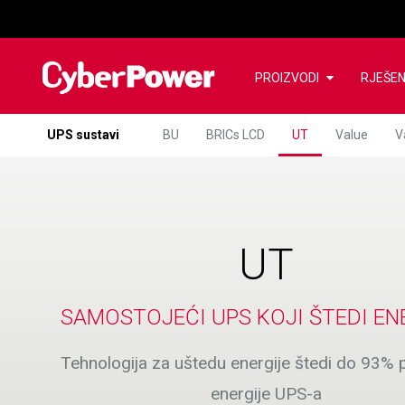
PROIZVODI
RJEŠE
UPS sustavi
BU
BRICs LCD
UT
Value
V
UT
SAMOSTOJEĆI UPS KOJI ŠTEDI EN
Tehnologija za uštedu energije štedi do 93% 
energije UPS-a