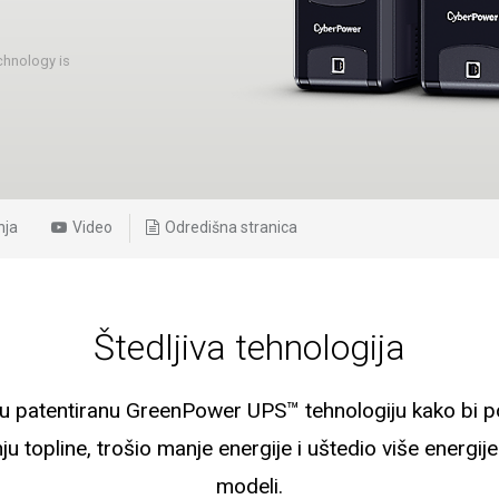
chnology is
nja
Video
Odredišna stranica
Štedljiva tehnologija
u patentiranu GreenPower UPS™ tehnologiju kako bi po
u topline, trošio manje energije i uštedio više energi
modeli.