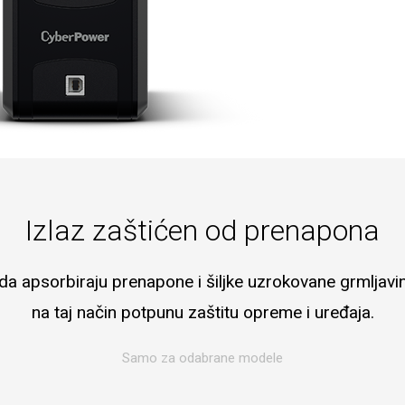
Izlaz zaštićen od prenapona
u da apsorbiraju prenapone i šiljke uzrokovane grmljav
na taj način potpunu zaštitu opreme i uređaja.
Samo za odabrane modele