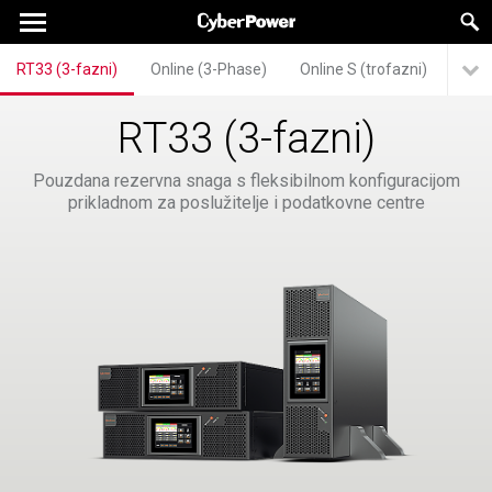
RT33 (3-fazni)
Online (3-Phase)
Online S (trofazni)
Modu
RT33 (3-fazni)
Pouzdana rezervna snaga s fleksibilnom konfiguracijom
prikladnom za poslužitelje i podatkovne centre