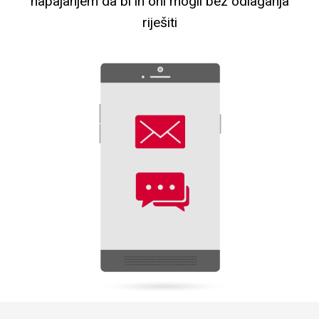
napajanjem da bi ih oni mogli bez odlaganja
riješiti