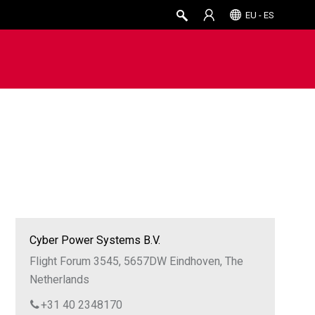
EU - ES
Cyber Power Systems B.V.
Flight Forum 3545, 5657DW Eindhoven, The
Netherlands
+31 40 2348170