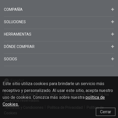
COMPAÑÍA
SOLUCIONES
HERRAMIENTAS
DÓNDE COMPRAR
SOCIOS
Español
Este sitio utiliza cookies para brindarle un servicio más
receptivo y personalizado. Al usar este sitio, acepta nuestro
Derechos de autor
© 2026
Cyber Power Systems, Inc. Todos los
uso de cookies. Conozca más sobre nuestra
política de
derechos reservados.
Cookies.
.
Términos y Condiciones
Política de Privacidad
Política de
Cerrar
Cookies