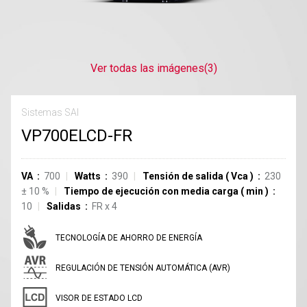
Ver todas las imágenes
(3)
Sistemas SAI
VP700ELCD-FR
VA
700
Watts
390
Tensión de salida
(
Vca
)
230
±
10
%
Tiempo de ejecución con media carga
(
min
)
10
Salidas
FR
x
4
TECNOLOGÍA DE AHORRO DE ENERGÍA
REGULACIÓN DE TENSIÓN AUTOMÁTICA (AVR)
VISOR DE ESTADO LCD