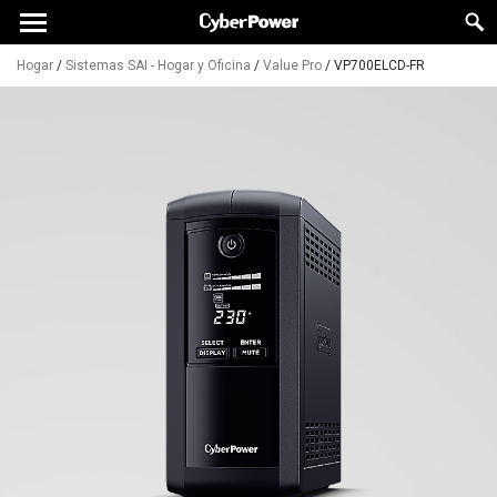
Hogar
/
Sistemas SAI - Hogar y Oficina
/
Value Pro
/
VP700ELCD-FR