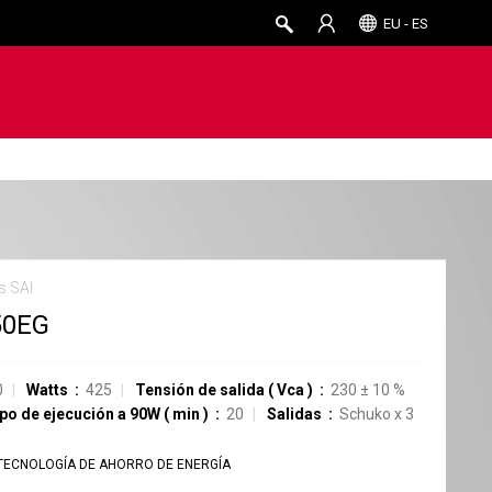
EU - ES
s SAI
50EG
0
Watts
425
Tensión de salida
(
Vca
)
230
±
10
%
po de ejecución a 90W
(
min
)
20
Salidas
Schuko
x
3
TECNOLOGÍA DE AHORRO DE ENERGÍA