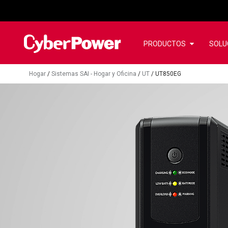
PRODUCTOS
SOLU
Hogar
/
Sistemas SAI - Hogar y Oficina
/
UT
/
UT850EG