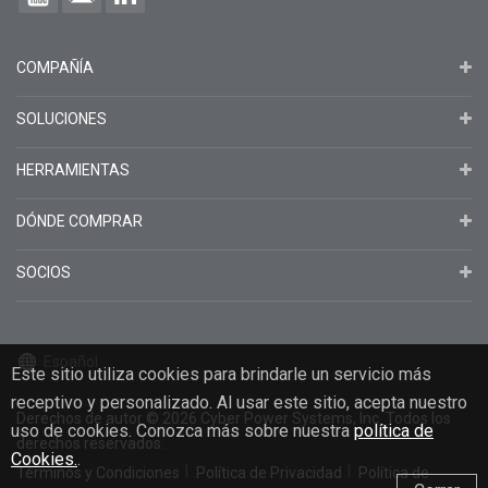
COMPAÑÍA
SOLUCIONES
HERRAMIENTAS
DÓNDE COMPRAR
SOCIOS
Español
Este sitio utiliza cookies para brindarle un servicio más
receptivo y personalizado. Al usar este sitio, acepta nuestro
Derechos de autor
© 2026
Cyber Power Systems, Inc. Todos los
uso de cookies. Conozca más sobre nuestra
política de
derechos reservados.
Cookies.
.
Términos y Condiciones
Política de Privacidad
Política de