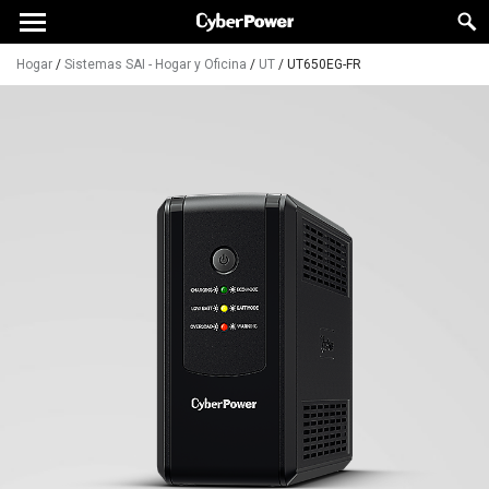
Hogar
/
Sistemas SAI - Hogar y Oficina
/
UT
/
UT650EG-FR