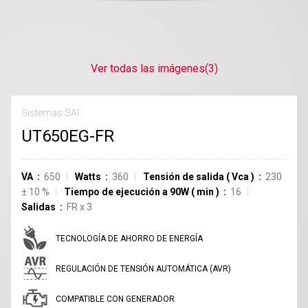
Ver todas las imágenes
(3)
Sistemas SAI
UT650EG-FR
VA
650
Watts
360
Tensión de salida
(
Vca
)
230
±
10
%
Tiempo de ejecución a 90W
(
min
)
16
Salidas
FR
x
3
TECNOLOGÍA DE AHORRO DE ENERGÍA
REGULACIÓN DE TENSIÓN AUTOMÁTICA (AVR)
COMPATIBLE CON GENERADOR