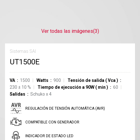
Ver todas las imágenes
(3)
Sistemas SAI
UT1500E
VA
1500
Watts
900
Tensión de salida
(
Vca
)
230
±
10
%
Tiempo de ejecución a 90W
(
min
)
60
Salidas
Schuko
x
4
REGULACIÓN DE TENSIÓN AUTOMÁTICA (AVR)
COMPATIBLE CON GENERADOR
INDICADOR DE ESTADO LED