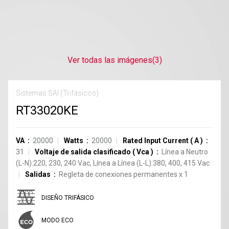
Ver todas las imágenes
(3)
Sistemas SAI (Trifásicos)
RT33020KE
VA
20000
Watts
20000
Rated Input Current
(
A
)
31
Voltaje de salida clasificado
(
Vca
)
Línea a Neutro
(L-N):220, 230, 240 Vac, Línea a Línea (L-L):380, 400, 415 Vac
Salidas
Regleta de conexiones permanentes
x
1
DISEÑO TRIFÁSICO
MODO ECO