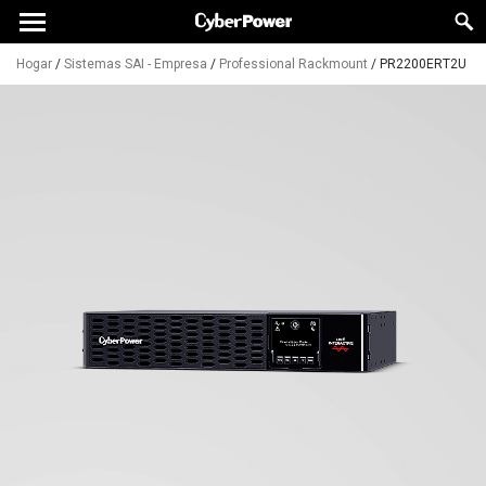
Hogar
/
Sistemas SAI - Empresa
/
Professional Rackmount
/
PR2200ERT2U