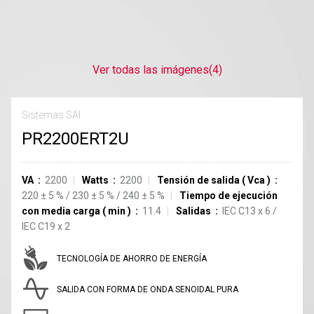
Ver todas las imágenes
(4)
Sistemas SAI
PR2200ERT2U
VA
2200
Watts
2200
Tensión de salida
(
Vca
)
220
±
5
%
/
230
±
5
%
/
240
±
5
%
Tiempo de ejecución
con media carga
(
min
)
11.4
Salidas
IEC C13
x
6
/
IEC C19
x
2
TECNOLOGÍA DE AHORRO DE ENERGÍA
SALIDA CON FORMA DE ONDA SENOIDAL PURA