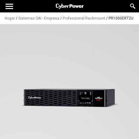
Hogar
/
Sistemas SAI - Empresa
/
Professional Rackmount
/
PR1000ERT2U