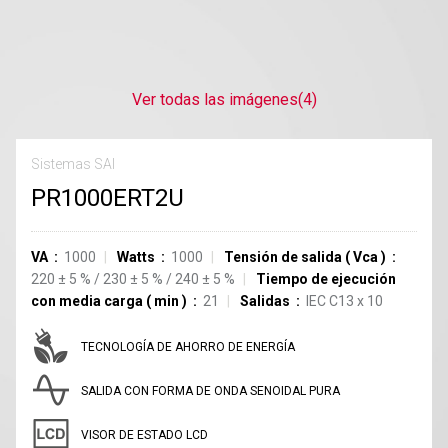
Ver todas las imágenes
(4)
Sistemas SAI
PR1000ERT2U
VA
1000
Watts
1000
Tensión de salida
(
Vca
)
220
±
5
%
/
230
±
5
%
/
240
±
5
%
Tiempo de ejecución
con media carga
(
min
)
21
Salidas
IEC C13
x
10
TECNOLOGÍA DE AHORRO DE ENERGÍA
SALIDA CON FORMA DE ONDA SENOIDAL PURA
VISOR DE ESTADO LCD