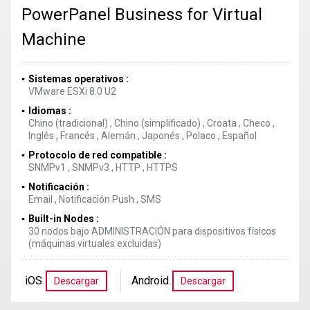
PowerPanel Business for Virtual
Machine
Sistemas operativos
VMware ESXi 8.0 U2
Idiomas
Chino (tradicional)
,
Chino (simplificado)
,
Croata
,
Checo
,
Inglés
,
Francés
,
Alemán
,
Japonés
,
Polaco
,
Español
Protocolo de red compatible
SNMPv1
,
SNMPv3
,
HTTP
,
HTTPS
Notificación
Email
,
Notificación Push
,
SMS
Built-in Nodes
30 nodos bajo ADMINISTRACIÓN para dispositivos físicos
(máquinas virtuales excluidas)
iOS
Android
Descargar
Descargar