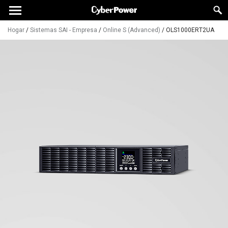
Hogar
/
Sistemas SAI - Empresa
/
Online S (Advanced)
/
OLS1000ERT2UA