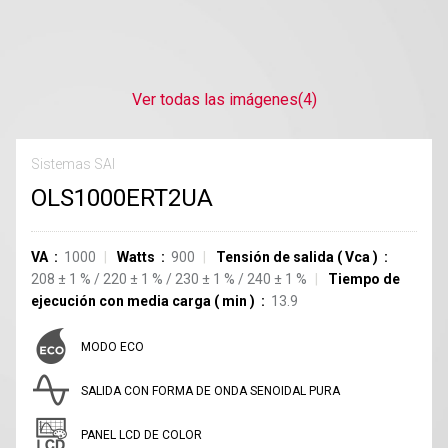
Ver todas las imágenes
(4)
Sistemas SAI
OLS1000ERT2UA
VA
1000
Watts
900
Tensión de salida
(
Vca
)
208
±
1
%
/
220
±
1
%
/
230
±
1
%
/
240
±
1
%
Tiempo de
ejecución con media carga
(
min
)
13.9
MODO ECO
SALIDA CON FORMA DE ONDA SENOIDAL PURA
PANEL LCD DE COLOR