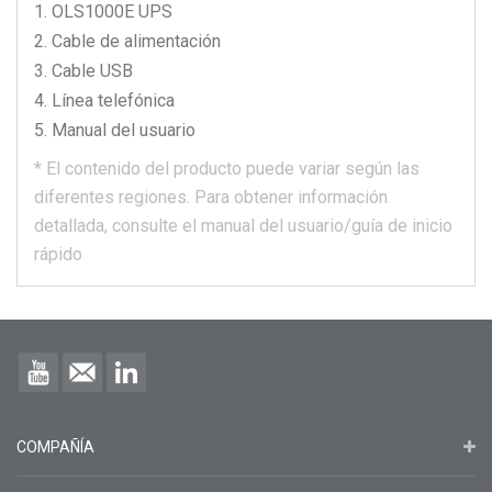
OLS1000E
UPS
Cable de alimentación
Cable USB
Línea telefónica
Manual del usuario
*
El contenido del producto puede variar según las
diferentes regiones.
Para obtener información
detallada, consulte el manual del usuario/guía de inicio
rápido
COMPAÑÍA