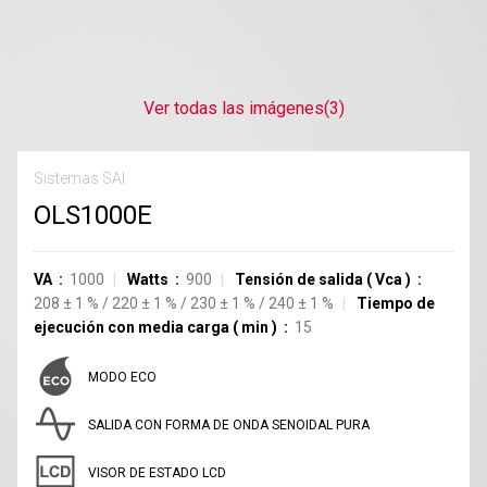
Ver todas las imágenes
(3)
Sistemas SAI
OLS1000E
VA
1000
Watts
900
Tensión de salida
(
Vca
)
208
±
1
%
/
220
±
1
%
/
230
±
1
%
/
240
±
1
%
Tiempo de
ejecución con media carga
(
min
)
15
MODO ECO
SALIDA CON FORMA DE ONDA SENOIDAL PURA
VISOR DE ESTADO LCD